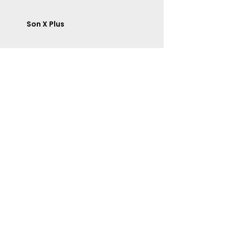
Son X Plus
Toiles TTI
Transport Mikaël Harvey
Partenaires Boréal
Embelissement JD